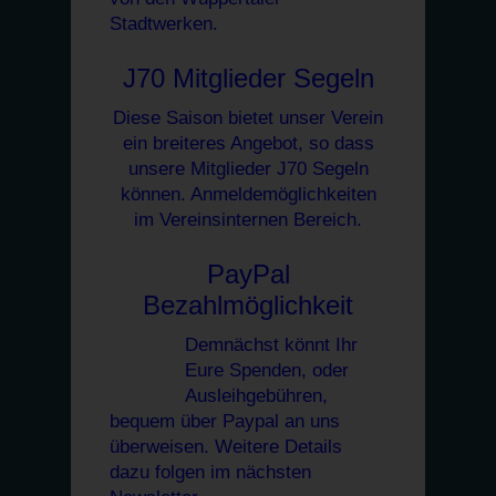
Stadtwerken.
J70 Mitglieder Segeln
Diese Saison bietet unser Verein
ein breiteres Angebot, so dass
unsere Mitglieder J70 Segeln
können. Anmeldemöglichkeiten
im Vereinsinternen Bereich.
PayPal
Bezahlmöglichkeit
Demnächst könnt Ihr
Eure Spenden, oder
Ausleihgebühren,
bequem über Paypal an uns
überweisen. Weitere Details
dazu folgen im nächsten