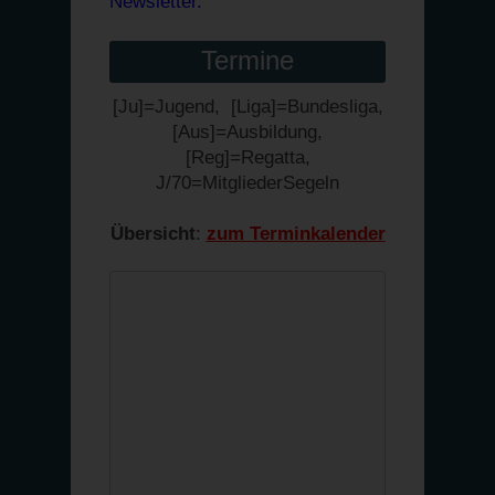
Newsletter.
Termine
[Ju]=Jugend, [Liga]=Bundesliga,
[Aus]=Ausbildung,
[Reg]=Regatta,
J/70=MitgliederSegeln
Übersicht
:
zum Terminkalender