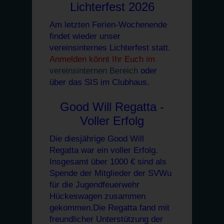
Lichterfest 2026
Am letzten Ferien-Wochenende
findet wieder unser
vereinsinternes Lichterfest statt.
Anmelden könnt Ihr Euch im
vereinsinternen Bereich
oder
über das SIS im Clubhaus.
Good Will Regatta -
Voller Erfolg
Die diesjährige Good Will
Regatta war ein voller Erfolg.
Insgesamt über 1000 € sind als
Spende der Mitglieder der SVWu
für die Jugendfeuerwehr
Hückeswagen zusammen
gekommen.Die Regatta fand mit
freundlicher Unterstützung
der