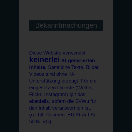
Bekanntmachungen
Diese Website verwendet
keinerlei
KI-generierten
Inhalte
. Sämtliche Texte, Bilder,
Videos sind ohne KI-
Unterstützung erzeugt. Für die
eingesetzen Dienste (Wetter,
Flickr, Instagram) gilt das
ebenfalls, sofern die SVWu für
den Inhalt verantwortlich ist.
(rechtl. Rahmen: EU AI-Act Art.
50 KI-VO)