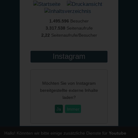
1.495.596
Besucher
3.317.538
Seitenaufrufe
2,22
Seitenaufrufe/Besucher
Instagram
Möchten Sie von
Instagram
bereitgestellte externe Inhalte
laden?
Ja
Immer
Hallo! Könnten wir bitte einige zusätzliche Dienste für
Youtube
Powered by
CMSimple
| Template:
ge-webdesign.de
|
Login