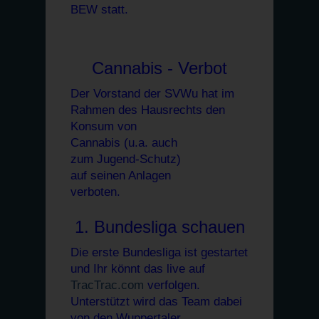
BEW statt.
Cannabis - Verbot
Der Vorstand der SVWu hat im
Rahmen des Hausrechts den
Konsum von
Cannabis (u.a. auch
zum Jugend-Schutz)
auf seinen Anlagen
verboten.
1. Bundesliga schauen
Die erste Bundesliga ist gestartet
und Ihr könnt das live auf
TracTrac.com
verfolgen.
Unterstützt wird das Team dabei
von den Wuppertaler