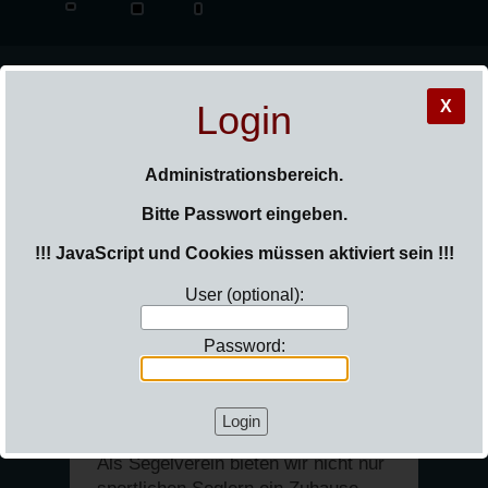
X
Login
_Sail
Administrationsbereich.
Bitte Passwort eingeben.
!!! JavaScript und Cookies müssen aktiviert sein !!!
User (optional):
Sie sind hier:
Login
Password:
Slipanlage und
Kranen
Als Segelverein bieten wir nicht nur