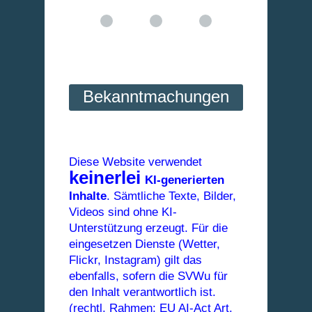
Bekanntmachungen
Diese Website verwendet
keinerlei
KI-generierten
Inhalte
. Sämtliche Texte, Bilder,
Videos sind ohne KI-
Unterstützung erzeugt. Für die
eingesetzen Dienste (Wetter,
Flickr, Instagram) gilt das
ebenfalls, sofern die SVWu für
den Inhalt verantwortlich ist.
(rechtl. Rahmen: EU AI-Act Art.