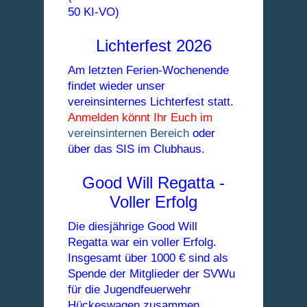
50 KI-VO)
Lichterfest 2026
Am letzten Ferien-Wochenende
findet wieder unser
vereinsinternes Lichterfest statt.
Anmelden könnt Ihr Euch im
vereinsinternen Bereich
oder
über das SIS im Clubhaus.
Good Will Regatta -
Voller Erfolg
Die diesjährige Good Will
Regatta war ein voller Erfolg.
Insgesamt über 1000 € sind als
Spende der Mitglieder der SVWu
für die Jugendfeuerwehr
Hückeswagen zusammen