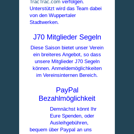
TracTrac.com
verfolgen.
Unterstützt wird das Team dabei
von den Wuppertaler
Stadtwerken.
J70 Mitglieder Segeln
Diese Saison bietet unser Verein
ein breiteres Angebot, so dass
unsere Mitglieder J70 Segeln
können. Anmeldemöglichkeiten
im Vereinsinternen Bereich.
PayPal
Bezahlmöglichkeit
Demnächst könnt Ihr
Eure Spenden, oder
Ausleihgebühren,
bequem über Paypal an uns