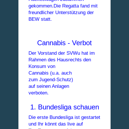
gekommen.Die Regatta fand mit
freundlicher Unterstützung
der
BEW statt.
Cannabis - Verbot
Der Vorstand der SVWu hat im
Rahmen des Hausrechts den
Konsum von
Cannabis (u.a. auch
zum Jugend-Schutz)
auf seinen Anlagen
verboten.
1. Bundesliga schauen
Die erste Bundesliga ist gestartet
und Ihr könnt das live auf