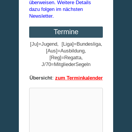
überweisen. Weitere Details
dazu folgen im nächsten
Newsletter.
Termine
[Ju]=Jugend, [Liga]=Bundesliga,
[Aus]=Ausbildung,
[Reg]=Regatta,
J/70=MitgliederSegeln
Übersicht
:
zum Terminkalender