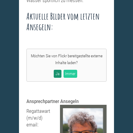
Wasser sportlich zu messen.
Aktuelle Bilder vom letzten
Ansegeln:
Möchten Sie von
Flickr
bereitgestellte externe
Inhalte laden?
Ja
Immer
Ansprechpartner Ansegeln
Regattawart
(m/w/d)
email: