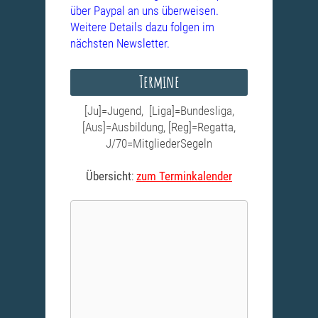
über Paypal an uns überweisen.
Weitere Details dazu folgen im
nächsten Newsletter.
Termine
[Ju]=Jugend, [Liga]=Bundesliga,
[Aus]=Ausbildung, [Reg]=Regatta,
J/70=MitgliederSegeln
Übersicht
:
zum Terminkalender