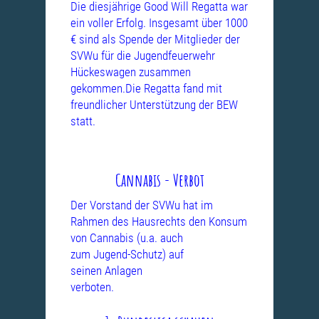
Die diesjährige Good Will Regatta war
ein voller Erfolg. Insgesamt über 1000
€ sind als Spende der Mitglieder der
SVWu für die Jugendfeuerwehr
Hückeswagen zusammen
gekommen.Die Regatta fand mit
freundlicher Unterstützung
der BEW
statt.
Cannabis - Verbot
Der Vorstand der SVWu hat im
Rahmen des Hausrechts den Konsum
von
Cannabis (u.a. auch
zum Jugend-Schutz) auf
seinen Anlagen
verboten.