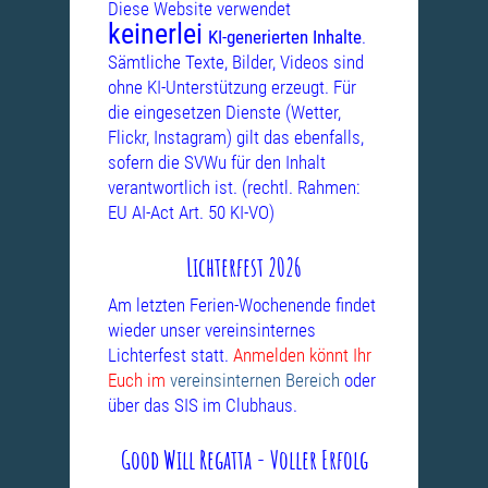
Diese Website verwendet
keinerlei
KI-generierten Inhalte
.
Sämtliche Texte, Bilder, Videos sind
ohne KI-Unterstützung erzeugt. Für
die eingesetzen Dienste (Wetter,
Flickr, Instagram) gilt das ebenfalls,
sofern die SVWu für den Inhalt
verantwortlich ist. (rechtl. Rahmen:
EU AI-Act Art. 50 KI-VO)
Lichterfest 2026
Am letzten Ferien-Wochenende findet
wieder unser vereinsinternes
Lichterfest statt.
Anmelden könnt Ihr
Euch im
vereinsinternen Bereich
oder
über das SIS im Clubhaus.
Good Will Regatta - Voller Erfolg