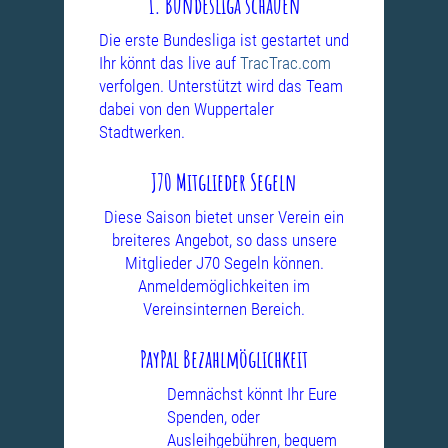
1. Bundesliga schauen
Die erste Bundesliga ist gestartet und
Ihr könnt das live auf
TracTrac.com
verfolgen. Unterstützt wird das Team
dabei von den Wuppertaler
Stadtwerken.
J70 Mitglieder Segeln
Diese Saison bietet unser Verein ein
breiteres Angebot, so dass unsere
Mitglieder J70 Segeln können.
Anmeldemöglichkeiten im
Vereinsinternen Bereich.
PayPal Bezahlmöglichkeit
Demnächst könnt Ihr Eure
Spenden, oder
Ausleihgebühren, bequem