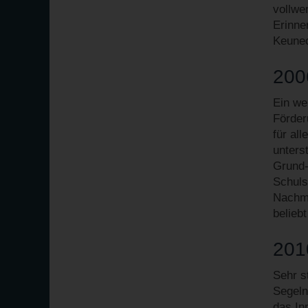
vollwe
Erinne
Keune
2006
Ein we
Förder
für all
unters
Grund-
Schuls
Nachmi
belieb
201
Sehr s
Segeln
das In