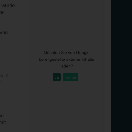
t wurde
te
 von
Möchten Sie von
Google
bereitgestellte externe Inhalte
laden?
s in
Ja
Immer
r
in
mit