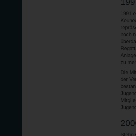
199
1991 e
Keunec
repräs
noch n
überda
Regatt
Anlage
zu meh
Die Mi
der Ve
bestan
Jugend
Mitgli
Jugend
200
Stetig