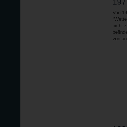
197
Von 19
“Wette
nicht 
befind
von an