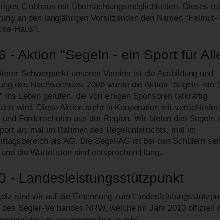
rtiges Clubhaus mit Übernachtungsmöglichkeiten. Dieses trä
rung an den langjährigen Vorsitzenden den Namen “Helmut-
cke-Haus”.
 - Aktion "Segeln - ein Sport für All
iterer Schwerpunkt unseres Vereins ist die Ausbildung und
ung des Nachwuchses. 2006 wurde die Aktion “Segeln- ein 
e” ins Leben gerufen, die von einigen Sponsoren tatkräftig
tützt wird. Diese Aktion steht in Kooperation mit verschiede
 und Förderschulen aus der Region. Wir bieten das Segeln 
port an; mal im Rahmen des Regelunterrichts, mal im
ttagsbereich als AG. Die Segel-AG ist bei den Schülern se
t und die Wartelisten sind entsprechend lang.
0 - Landesleistungsstützpunkt
tolz sind wir auf die Ernennung zum Landesleistungsstützpu
 des Segler-Verbandes NRW, welche im Jahr 2010 offiziell 
nenministerium ausgesprochen wurde!