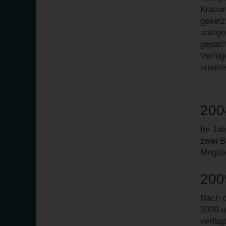
Kranan
gesetz
anlege
gepach
Verfüg
unsere
200
Im Jah
zwei B
Mitglie
200
Nach 
2009 u
verfüg