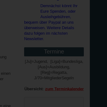
Demnächst könnt Ihr
Eure Spenden, oder
Ausleihgebühren,
bequem über Paypal an uns
überweisen. Weitere Details
dazu folgen im nächsten
Newsletter.
Termine
dung
[Ju]=Jugend, [Liga]=Bundesliga,
[Aus]=Ausbildung,
[Reg]=Regatta,
 einen
J/70=MitgliederSegeln
er
Übersicht
:
zum Terminkalender
m eine