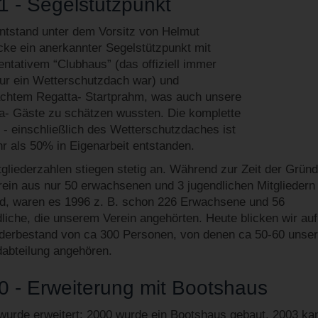
1 - Segelstützpunkt
ntstand unter dem Vorsitz von Helmut
ke ein anerkannter Segelstützpunkt mit
entativem “Clubhaus” (das offiziell immer
ur ein Wetterschutzdach war) und
chtem Regatta- Startprahm, was auch unsere
a- Gäste zu schätzen wussten. Die komplette
 - einschließlich des Wetterschutzdaches ist
r als 50% in Eigenarbeit entstanden.
tgliederzahlen stiegen stetig an. Während zur Zeit der Grün
rein aus nur 50 erwachsenen und 3 jugendlichen Mitgliedern
d, waren es 1996 z. B. schon 226 Erwachsene und 56
liche, die unserem Verein angehörten. Heute blicken wir auf
ederbestand von ca 300 Personen, von denen ca 50-60 unser
abteilung angehören.
0 - Erweiterung mit Bootshaus
 wurde erweitert: 2000 wurde ein Bootshaus gebaut, 2003 ka