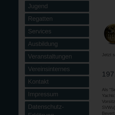
Jugend
Regatten
Services
Ausbildung
Jetzt 
Veranstaltungen
Vereinsinternes
197
Kontakt
Als “S
Impressum
Yachtc
Vorsit
Datenschutz-
SVWu) 
Bevert