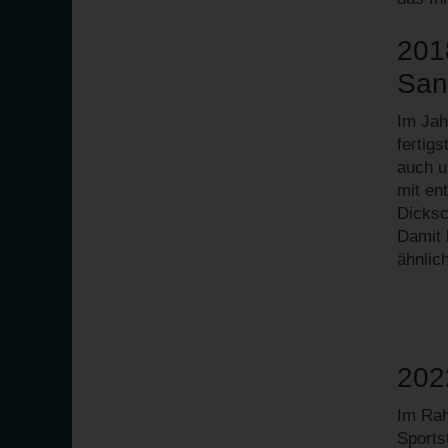
201
San
Im Jah
fertig
auch u
mit en
Dicksc
Damit 
ähnlic
202
Im Ra
Sports