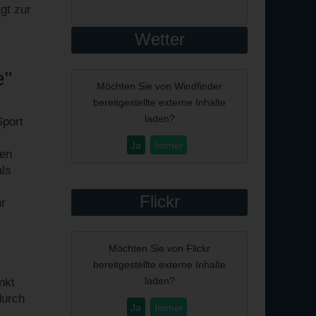
gt zur
Wetter
e"
Möchten Sie von
Windfinder
bereitgestellte externe Inhalte
laden?
Sport
Ja
Immer
nen
als
Flickr
hr
Möchten Sie von
Flickr
bereitgestellte externe Inhalte
laden?
nkt
durch
Ja
Immer