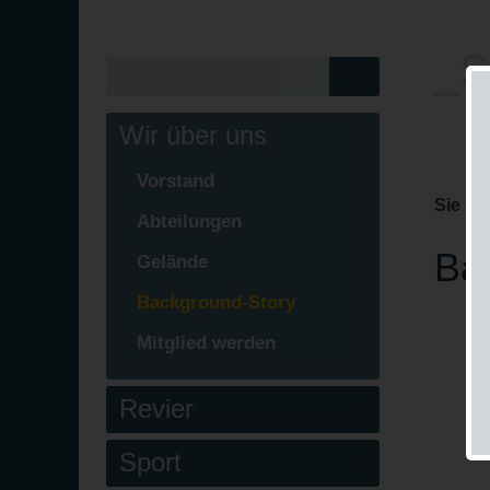
_S
Wir über uns
Vorstand
Sie si
Abteilungen
Ba
Gelände
Background-Story
Mitglied werden
Revier
Sport