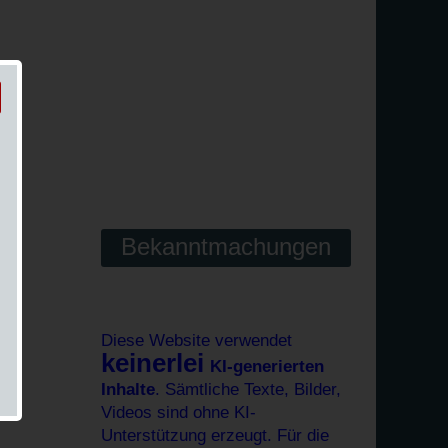
Bekanntmachungen
Diese Website verwendet
keinerlei
KI-generierten
Inhalte
. Sämtliche Texte, Bilder,
Videos sind ohne KI-
Unterstützung erzeugt. Für die