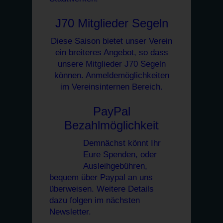
J70 Mitglieder Segeln
Diese Saison bietet unser Verein
ein breiteres Angebot, so dass
unsere Mitglieder J70 Segeln
können. Anmeldemöglichkeiten
im Vereinsinternen Bereich.
PayPal
Bezahlmöglichkeit
Demnächst könnt Ihr
Eure Spenden, oder
Ausleihgebühren,
bequem über Paypal an uns
überweisen. Weitere Details
dazu folgen im nächsten
Newsletter.