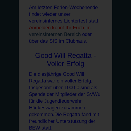
Am letzten Ferien-Wochenende
findet wieder unser
vereinsinternes Lichterfest statt.
Anmelden könnt Ihr Euch im
vereinsinternen Bereich
oder
über das SIS im Clubhaus.
Good Will Regatta -
Voller Erfolg
Die diesjährige Good Will
Regatta war ein voller Erfolg.
Insgesamt über 1000 € sind als
Spende der Mitglieder der SVWu
für die Jugendfeuerwehr
Hückeswagen zusammen
gekommen.Die Regatta fand mit
freundlicher Unterstützung
der
BEW statt.