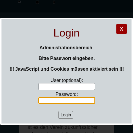
X
Login
_Sail
Administrationsbereich.
Bitte Passwort eingeben.
!!! JavaScript und Cookies müssen aktiviert sein !!!
User (optional):
Sie sind hier:
Login
Password:
Vorstand
Der Vorstand besteht insgesamt zur
Zeit aus 18 Mitgliedern. Unser Ziel
ist es den Verein zukunftssicher