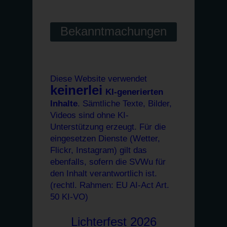
Bekanntmachungen
Diese Website verwendet
keinerlei
KI-generierten
Inhalte
. Sämtliche Texte, Bilder,
Videos sind ohne KI-
Unterstützung erzeugt. Für die
eingesetzen Dienste (Wetter,
Flickr, Instagram) gilt das
ebenfalls, sofern die SVWu für
den Inhalt verantwortlich ist.
(rechtl. Rahmen: EU AI-Act Art.
50 KI-VO)
Lichterfest 2026