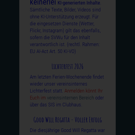
keinerlei
KI-generierten Inhalte
.
Sämtliche Texte, Bilder, Videos sind
ohne KI-Unterstützung erzeugt. Für
die eingesetzen Dienste (Wetter,
Flickr, Instagram) gilt das ebenfalls,
sofern die SVWu für den Inhalt
verantwortlich ist. (rechtl. Rahmen:
EU AI-Act Art. 50 KI-VO)
Lichterfest 2026
Am letzten Ferien-Wochenende findet
wieder unser vereinsinternes
Lichterfest statt.
Anmelden könnt Ihr
Euch im
vereinsinternen Bereich
oder
über das SIS im Clubhaus.
Good Will Regatta - Voller Erfolg
Die diesjährige Good Will Regatta war