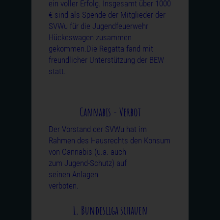
ein voller Erfolg. Insgesamt über 1000
€ sind als Spende der Mitglieder der
SVWu für die Jugendfeuerwehr
Hückeswagen zusammen
gekommen.Die Regatta fand mit
freundlicher Unterstützung
der BEW
statt.
Cannabis - Verbot
Der Vorstand der SVWu hat im
Rahmen des Hausrechts den Konsum
von
Cannabis (u.a. auch
zum Jugend-Schutz) auf
seinen Anlagen
verboten.
1. Bundesliga schauen