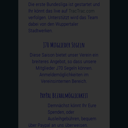
Die erste Bundesliga ist gestartet und
Ihr könnt das live auf
TracTrac.com
verfolgen. Unterstützt wird das Team
dabei von den Wuppertaler
Stadtwerken.
J70 Mitglieder Segeln
Diese Saison bietet unser Verein ein
breiteres Angebot, so dass unsere
Mitglieder J70 Segeln können.
Anmeldemöglichkeiten im
Vereinsinternen Bereich.
PayPal Bezahlmöglichkeit
Demnächst könnt Ihr Eure
Spenden, oder
Ausleihgebühren, bequem
über Paypal an uns überweisen.