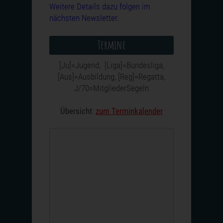
Weitere Details dazu folgen im
nächsten Newsletter.
Termine
[Ju]=Jugend, [Liga]=Bundesliga,
[Aus]=Ausbildung, [Reg]=Regatta,
J/70=MitgliederSegeln
Übersicht
:
zum Terminkalender