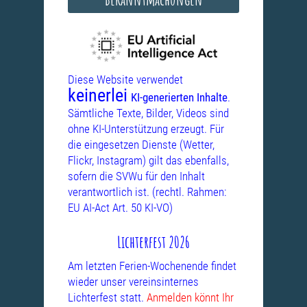
Diese Website verwendet
keinerlei
KI-generierten Inhalte
.
Sämtliche Texte, Bilder, Videos sind
ohne KI-Unterstützung erzeugt. Für
die eingesetzen Dienste (Wetter,
Flickr, Instagram) gilt das ebenfalls,
sofern die SVWu für den Inhalt
verantwortlich ist. (rechtl. Rahmen:
EU AI-Act Art. 50 KI-VO)
Lichterfest 2026
Am letzten Ferien-Wochenende findet
wieder unser vereinsinternes
Lichterfest statt.
Anmelden könnt Ihr