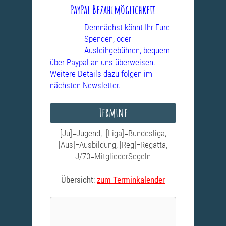
PayPal Bezahlmöglichkeit
Demnächst könnt Ihr Eure
Spenden, oder
Ausleihgebühren, bequem
über Paypal an uns überweisen.
Weitere Details dazu folgen im
nächsten Newsletter.
Termine
[Ju]=Jugend, [Liga]=Bundesliga,
[Aus]=Ausbildung, [Reg]=Regatta,
J/70=MitgliederSegeln
Übersicht
:
zum Terminkalender