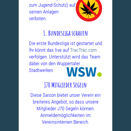
zum Jugend-Schutz) auf
seinen Anlagen
verboten.
1. Bundesliga schauen
Die erste Bundesliga ist gestartet und
Ihr könnt das live auf
TracTrac.com
verfolgen. Unterstützt wird das Team
dabei von den Wuppertaler
Stadtwerken.
J70 Mitglieder Segeln
Diese Saison bietet unser Verein ein
breiteres Angebot, so dass unsere
Mitglieder J70 Segeln können.
Anmeldemöglichkeiten im
Vereinsinternen Bereich.