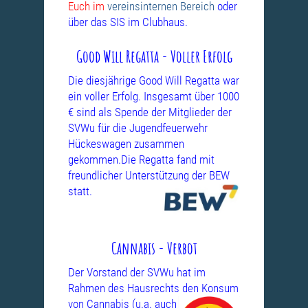
Euch im
vereinsinternen Bereich
oder
über das SIS im Clubhaus.
Good Will Regatta - Voller Erfolg
Die diesjährige Good Will Regatta war
ein voller Erfolg. Insgesamt über 1000
€ sind als Spende der Mitglieder der
SVWu für die Jugendfeuerwehr
Hückeswagen zusammen
gekommen.Die Regatta fand mit
freundlicher Unterstützung
der BEW
statt.
Cannabis - Verbot
Der Vorstand der SVWu hat im
Rahmen des Hausrechts den Konsum
von
Cannabis (u.a. auch