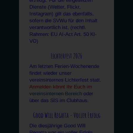
erzeugt. Für die eingesetzen
Dienste (Wetter, Flickr,
Instagram) gilt das ebenfalls,
sofern die SVWu für den Inhalt
verantwortlich ist. (rechtl.
Rahmen: EU AI-Act Art. 50 KI-
VO)
Lichterfest 2026
Am letzten Ferien-Wochenende
findet wieder unser
vereinsinternes Lichterfest statt.
Anmelden könnt Ihr Euch im
vereinsinternen Bereich
oder
über das SIS im Clubhaus.
Good Will Regatta - Voller Erfolg
Die diesjährige Good Will
Regatta war ein voller Erfolg.