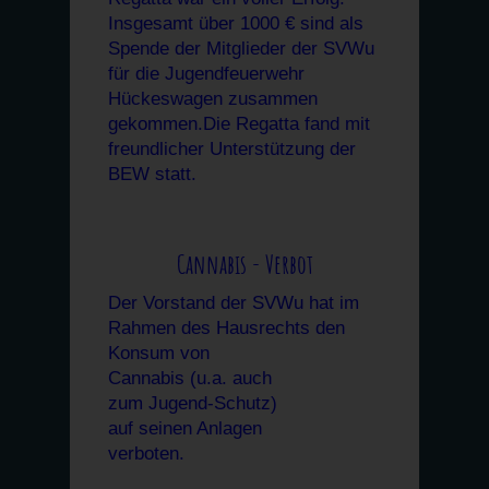
Insgesamt über 1000 € sind als
Spende der Mitglieder der SVWu
für die Jugendfeuerwehr
Hückeswagen zusammen
gekommen.Die Regatta fand mit
freundlicher Unterstützung
der
BEW statt.
Cannabis - Verbot
Der Vorstand der SVWu hat im
Rahmen des Hausrechts den
Konsum von
Cannabis (u.a. auch
zum Jugend-Schutz)
auf seinen Anlagen
verboten.