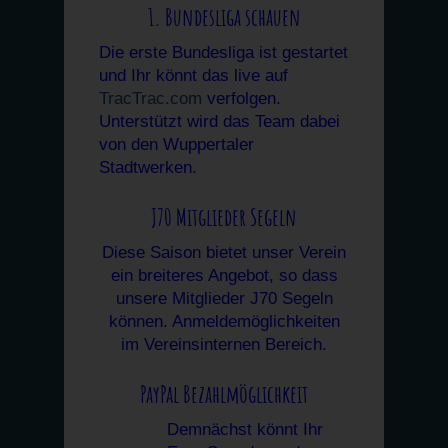
1. Bundesliga schauen
Die erste Bundesliga ist gestartet
und Ihr könnt das live auf
TracTrac.com
verfolgen.
Unterstützt wird das Team dabei
von den Wuppertaler
Stadtwerken.
J70 Mitglieder Segeln
Diese Saison bietet unser Verein
ein breiteres Angebot, so dass
unsere Mitglieder J70 Segeln
können. Anmeldemöglichkeiten
im Vereinsinternen Bereich.
PayPal Bezahlmöglichkeit
Demnächst könnt Ihr