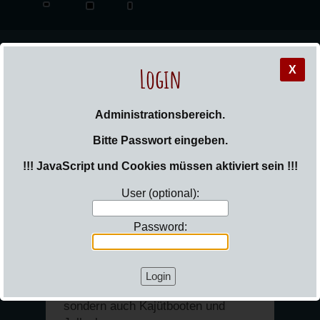
Login
X
_Sail
Administrationsbereich.
Bitte Passwort eingeben.
!!! JavaScript und Cookies müssen aktiviert sein !!!
User (optional):
Sie sind hier:
Login
Password:
Slipanlage und Kranen
Als Segelverein bieten wir nicht nur
sportlichen Seglern ein Zuhause,
sondern auch Kajütbooten und