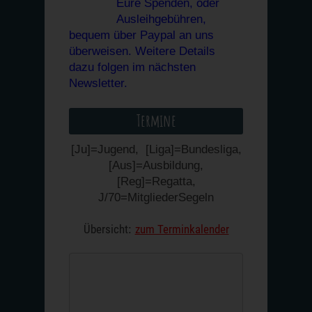
Eure Spenden, oder
Ausleihgebühren,
bequem über Paypal an uns
überweisen. Weitere Details
dazu folgen im nächsten
Newsletter.
Termine
[Ju]=Jugend, [Liga]=Bundesliga,
[Aus]=Ausbildung,
[Reg]=Regatta,
J/70=MitgliederSegeln
Übersicht
zum Terminkalender
: