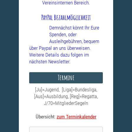
Vereinsinternen Bereich.
PayPal Bezahlmöglichkeit
Demnächst könnt Ihr Eure
Spenden, oder
Ausleihgebühren, bequem
über Paypal an uns überweisen.
Weitere Details dazu folgen im
nächsten Newsletter.
Termine
[Ju]=Jugend, [Liga]=Bundesliga,
[Aus]=Ausbildung, [Reg]=Regatta,
J/70=MitgliederSegeln
Übersicht
:
zum Terminkalender