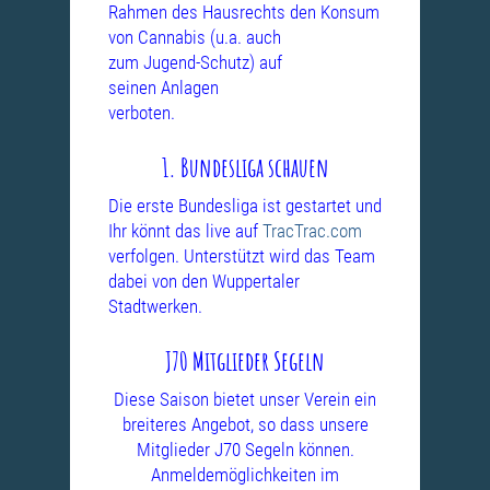
Rahmen des Hausrechts den Konsum
von
Cannabis (u.a. auch
zum Jugend-Schutz) auf
seinen Anlagen
verboten.
1. Bundesliga schauen
Die erste Bundesliga ist gestartet und
Ihr könnt das live auf
TracTrac.com
verfolgen. Unterstützt wird das Team
dabei von den Wuppertaler
Stadtwerken.
J70 Mitglieder Segeln
Diese Saison bietet unser Verein ein
breiteres Angebot, so dass unsere
Mitglieder J70 Segeln können.
Anmeldemöglichkeiten im