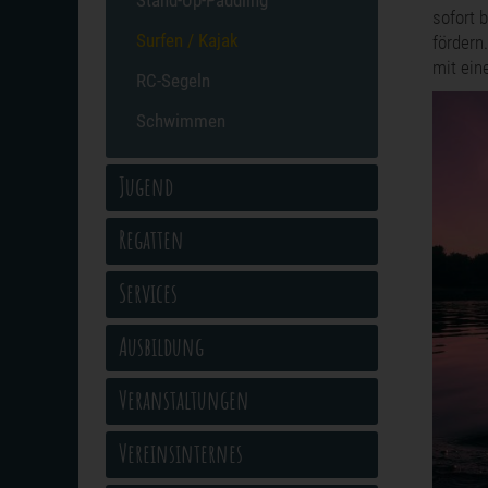
Stand-Up-Paddling
sofort 
Surfen / Kajak
fördern
mit ein
RC-Segeln
Schwimmen
Jugend
Regatten
Services
Ausbildung
Veranstaltungen
Vereinsinternes