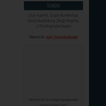
Termine
[Ju]=Jugend, [Liga]=Bundesliga,
[Aus]=Ausbildung, [Reg]=Regatta,
J/70=MitgliederSegeln
Übersicht
:
zum Terminkalender
Möchten Sie von
Google
bereitgestellte
externe Inhalte laden?