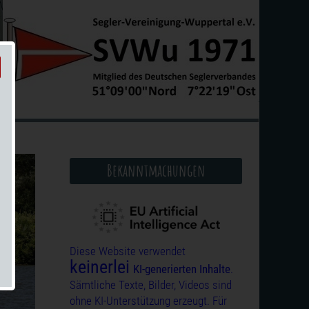
Bekanntmachungen
Diese Website verwendet
keinerlei
KI-generierten Inhalte
.
Sämtliche Texte, Bilder, Videos sind
ohne KI-Unterstützung erzeugt. Für