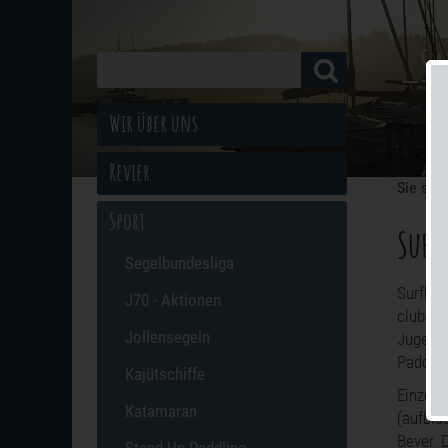
_Sa
Wir über uns
Revier
Sie sind
Sport
Surf
Segelbundesliga
Surfbre
J70 - Aktionen
clubeig
Jollensegeln
Jugend 
Paddlin
Kajütschiffe
Einzeln
Katamaran
(aufbla
Bever. 