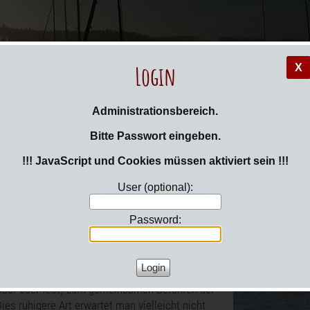
il
Login
X
Administrationsbereich.
 hier:
Login
Bitte Passwort eingeben.
en / Kajak
!!! JavaScript und Cookies müssen aktiviert sein !!!
User (optional):
tter haben wir natürlich auch. Auch wenn die
enen Surfbretter eigentlich nur noch von der
Password:
als Freizeitbeschäftigung oder als Stand-up
g Board gebraucht werden.
e Mitglieder nutzen auch gerne ein Kajak
sbar oder fest) zum gemeinsamen Befahren der
Dies ruhigere Art erwartet man vielleicht nicht