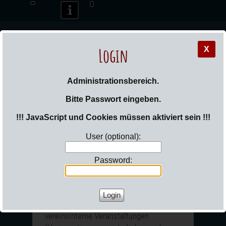
Login
X
_Sail
Administrationsbereich.
Bitte Passwort eingeben.
!!! JavaScript und Cookies müssen aktiviert sein !!!
User (optional):
Sie sind hier:
Login
Password:
Veranstaltungen
Wie jeder größere Verein gibt es auch
bei uns verschiedene Events. Dabei sind
vereinsinterne Veranstaltungen