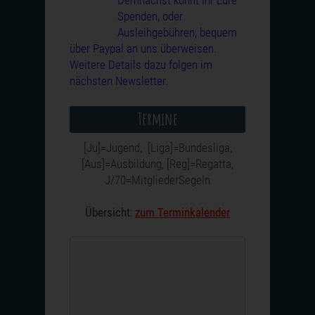
Demnächst könnt Ihr Eure
Spenden, oder
Ausleihgebühren, bequem
über Paypal an uns überweisen.
Weitere Details dazu folgen im
nächsten Newsletter.
Termine
[Ju]=Jugend, [Liga]=Bundesliga,
[Aus]=Ausbildung, [Reg]=Regatta,
J/70=MitgliederSegeln
Übersicht
:
zum Terminkalender