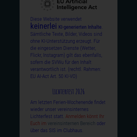
Diese Website verwendet
keinerlei
KI-generierten Inhalte
.
Sämtliche Texte, Bilder, Videos sind
ohne KI-Unterstützung erzeugt. Für
die eingesetzen Dienste (Wetter,
Flickr, Instagram) gilt das ebenfalls,
sofern die SVWu für den Inhalt
verantwortlich ist. (rechtl. Rahmen:
EU AI-Act Art. 50 KI-VO)
Lichterfest 2026
Am letzten Ferien-Wochenende findet
wieder unser vereinsinternes
Lichterfest statt.
Anmelden könnt Ihr
Euch im
vereinsinternen Bereich
oder
über das SIS im Clubhaus.