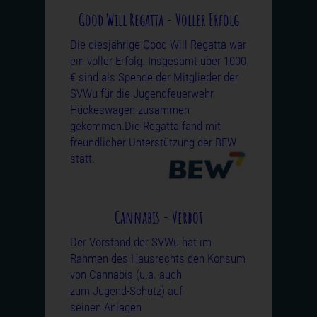
Good Will Regatta - Voller Erfolg
Die diesjährige Good Will Regatta war
ein voller Erfolg. Insgesamt über 1000
€ sind als Spende der Mitglieder der
SVWu für die Jugendfeuerwehr
Hückeswagen zusammen
gekommen.Die Regatta fand mit
freundlicher Unterstützung
der BEW
statt.
Cannabis - Verbot
Der Vorstand der SVWu hat im
Rahmen des Hausrechts den Konsum
von
Cannabis (u.a. auch
zum Jugend-Schutz) auf
seinen Anlagen