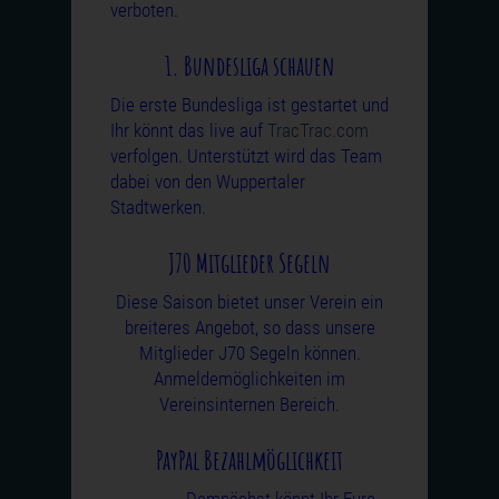
verboten.
1. Bundesliga schauen
Die erste Bundesliga ist gestartet und
Ihr könnt das live auf
TracTrac.com
verfolgen. Unterstützt wird das Team
dabei von den Wuppertaler
Stadtwerken.
J70 Mitglieder Segeln
Diese Saison bietet unser Verein ein
breiteres Angebot, so dass unsere
Mitglieder J70 Segeln können.
Anmeldemöglichkeiten im
Vereinsinternen Bereich.
PayPal Bezahlmöglichkeit