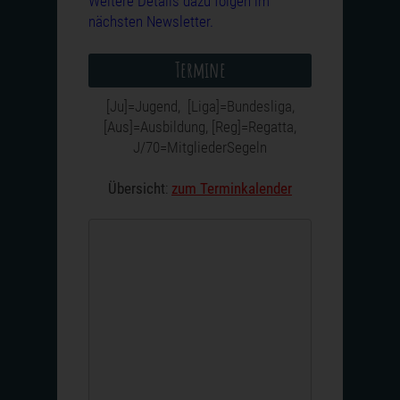
Weitere Details dazu folgen im
nächsten Newsletter.
Termine
[Ju]=Jugend, [Liga]=Bundesliga,
[Aus]=Ausbildung, [Reg]=Regatta,
J/70=MitgliederSegeln
Übersicht
:
zum Terminkalender