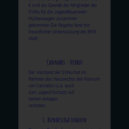
€ sind als Spende der Mitglieder der
SVWu für die Jugendfeuerwehr
Hückeswagen zusammen
gekommen.Die Regatta fand mit
freundlicher Unterstützung
der BEW
statt.
Cannabis - Verbot
Der Vorstand der SVWu hat im
Rahmen des Hausrechts den Konsum
von
Cannabis (u.a. auch
zum Jugend-Schutz) auf
seinen Anlagen
verboten.
1. Bundesliga schauen