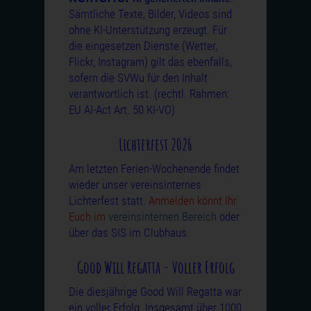
Sämtliche Texte, Bilder, Videos sind
ohne KI-Unterstützung erzeugt. Für
die eingesetzen Dienste (Wetter,
Flickr, Instagram) gilt das ebenfalls,
sofern die SVWu für den Inhalt
verantwortlich ist. (rechtl. Rahmen:
EU AI-Act Art. 50 KI-VO)
Lichterfest 2026
Am letzten Ferien-Wochenende findet
wieder unser vereinsinternes
Lichterfest statt.
Anmelden könnt Ihr
Euch im
vereinsinternen Bereich
oder
über das SIS im Clubhaus.
Good Will Regatta - Voller Erfolg
Die diesjährige Good Will Regatta war
ein voller Erfolg. Insgesamt über 1000