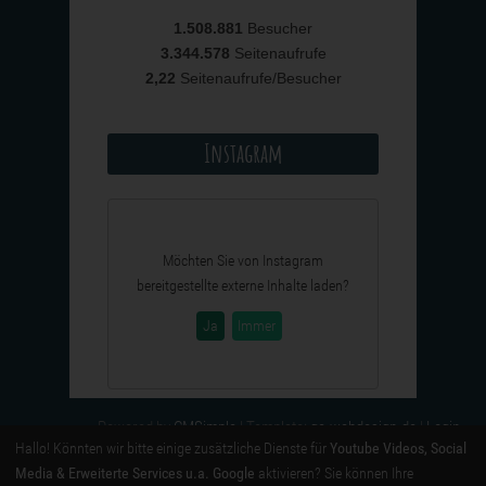
1.508.881
Besucher
3.344.578
Seitenaufrufe
2,22
Seitenaufrufe/Besucher
Instagram
Möchten Sie von
Instagram
bereitgestellte externe Inhalte laden?
Ja
Immer
Powered by
CMSimple
| Template:
ge-webdesign.de
|
Login
Hallo! Könnten wir bitte einige zusätzliche Dienste für
Youtube Videos, Social
Media & Erweiterte Services u.a. Google
aktivieren? Sie können Ihre