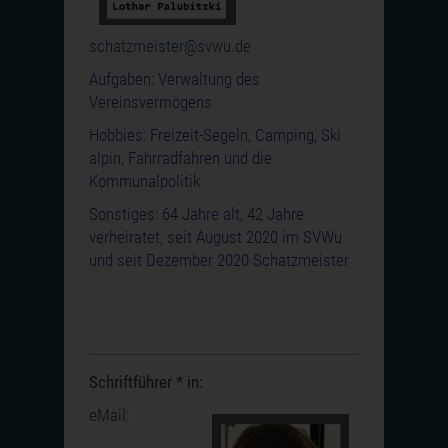
schatzmeister@svwu.de
Aufgaben: Verwaltung des
Vereinsvermögens
Hobbies: Freizeit-Segeln, Camping, Ski
alpin, Fahrradfahren und die
Kommunalpolitik
Sonstiges: 64 Jahre alt, 42 Jahre
verheiratet, seit August 2020 im SVWu
und seit Dezember 2020 Schatzmeister
Schriftführer * in:
eMail: