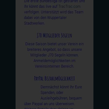
Die erste Bundesliga ist gestartet und
Ihr könnt das live auf
TracTrac.com
verfolgen. Unterstützt wird das Team
dabei von den Wuppertaler
Stadtwerken.
J70 Mitglieder Segeln
Diese Saison bietet unser Verein ein
breiteres Angebot, so dass unsere
Mitglieder J70 Segeln können.
Anmeldemöglichkeiten im
Vereinsinternen Bereich.
PayPal Bezahlmöglichkeit
Demnächst könnt Ihr Eure
Spenden, oder
Ausleihgebühren, bequem
über Paypal an uns überweisen.