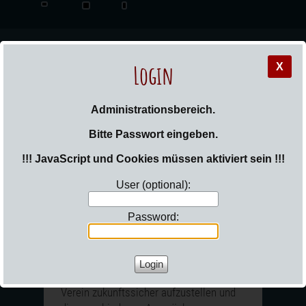
Login
X
_Sail
Administrationsbereich.
Bitte Passwort eingeben.
!!! JavaScript und Cookies müssen aktiviert sein !!!
User (optional):
Sie sind hier:
Login
Password:
Vorstand
Der Vorstand besteht insgesamt zur Zeit
aus 18 Mitgliedern. Unser Ziel ist es den
Verein zukunftssicher aufzustellen und